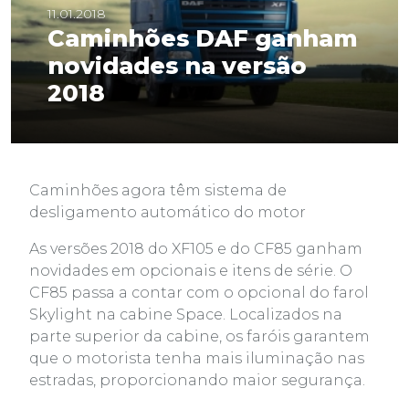
11.01.2018
Caminhões DAF ganham
novidades na versão
2018
Caminhões agora têm sistema de
desligamento automático do motor
As versões 2018 do XF105 e do CF85 ganham
novidades em opcionais e itens de série. O
CF85 passa a contar com o opcional do farol
Skylight na cabine Space. Localizados na
parte superior da cabine, os faróis garantem
que o motorista tenha mais iluminação nas
estradas, proporcionando maior segurança.