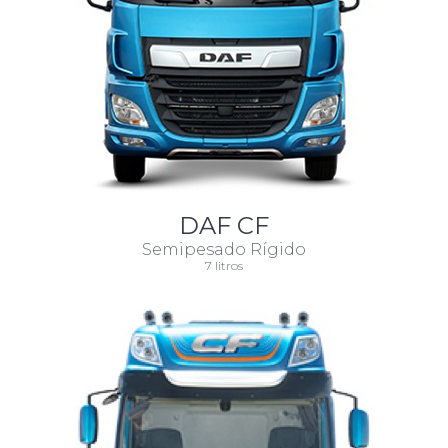
DAF CF
Semipesado Rígido
7 litros