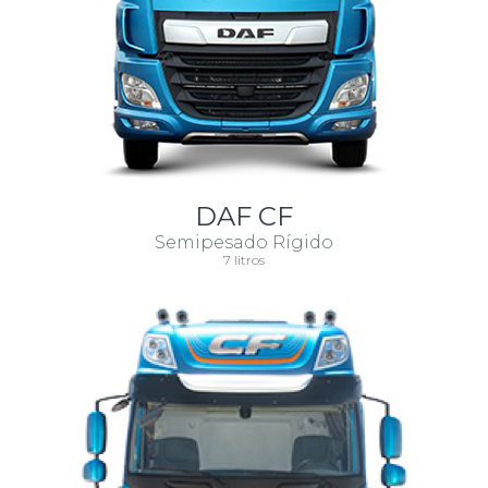
DAF CF
Semipesado Rígido
7 litros