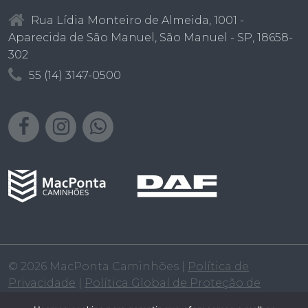
Rua Lídia Monteiro de Almeida, 1001 -
Aparecida de São Manuel, São Manuel - SP, 18658-
302
55 (14) 3147-0500
© 2026 MacPonta Caminhões |
Política de
Privacidade
|
Política Global de Proteção de
Dados
|
Política de Cookies
|
Política Salarial