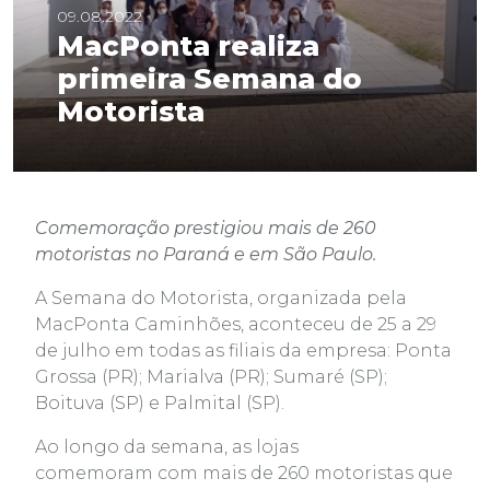
09.08.2022
MacPonta realiza
primeira Semana do
Motorista
Comemoração prestigiou mais de 260
motoristas no Paraná e em São Paulo.
A Semana do Motorista, organizada pela
MacPonta Caminhões, aconteceu de 25 a 29
de julho em todas as filiais da empresa: Ponta
Grossa (PR); Marialva (PR); Sumaré (SP);
Boituva (SP) e Palmital (SP).
Ao longo da semana, as lojas
comemoram com mais de 260 motoristas que