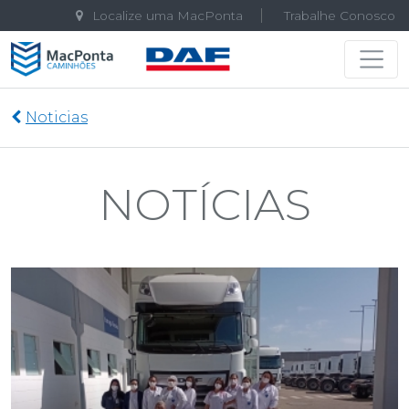
Localize uma MacPonta
Trabalhe Conosco
Navegação principal
Noticias
NOTÍCIAS