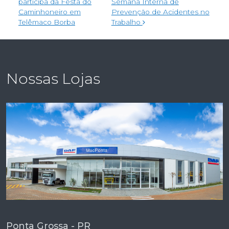
participa da Festa do
Semana Interna de
Caminhoneiro em
Prevenção de Acidentes no
Telêmaco Borba
Trabalho
Nossas Lojas
Ponta Grossa - PR