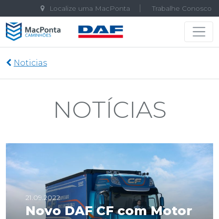
Localize uma MacPonta
Trabalhe Conosco
Navegação principal
Noticias
NOTÍCIAS
21.09.2022
Novo DAF CF com Motor