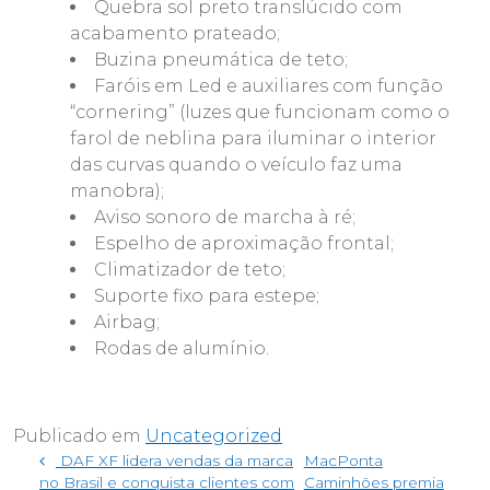
Quebra sol preto translúcido com
acabamento prateado;
Buzina pneumática de teto;
Faróis em Led e auxiliares com função
“cornering” (luzes que funcionam como o
farol de neblina para iluminar o interior
das curvas quando o veículo faz uma
manobra);
Aviso sonoro de marcha à ré;
Espelho de aproximação frontal;
Climatizador de teto;
Suporte fixo para estepe;
Airbag;
Rodas de alumínio.
Publicado em
Uncategorized
Navegação de post
DAF XF lidera vendas da marca
MacPonta
no Brasil e conquista clientes com
Caminhões premia