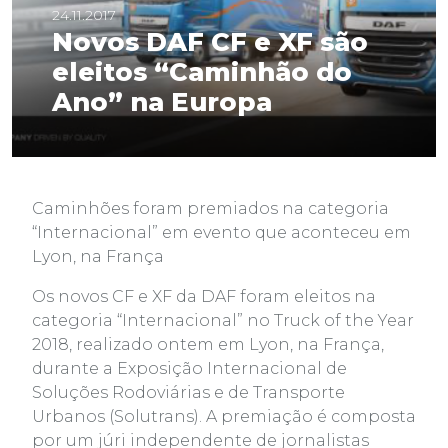
24.11.2017
Novos DAF CF e XF são
eleitos “Caminhão do
Ano” na Europa
Caminhões foram premiados na categoria
“Internacional” em evento que aconteceu em
Lyon, na França
Os novos CF e XF da DAF foram eleitos na
categoria “Internacional” no Truck of the Year
2018, realizado ontem em Lyon, na França,
durante a Exposição Internacional de
Soluções Rodoviárias e de Transporte
Urbanos (Solutrans). A premiação é composta
por um júri independente de jornalistas