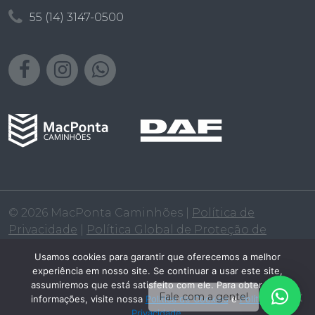
55 (14) 3147-0500
© 2026 MacPonta Caminhões |
Política de
Privacidade
|
Política Global de Proteção de
Dados
|
Política de Cookies
|
Política Salarial
Usamos cookies para garantir que oferecemos a melhor
experiência em nosso site. Se continuar a usar este site,
assumiremos que está satisfeito com ele. Para obter mais
UMA EMPRESA DO
Fale com a gente!
informações, visite nossa
Política de Cookies
e
Política de
Privacidade
.