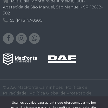
Rua Lídia Monteiro de Almeida, 1001 -
Aparecida de São Manuel, São Manuel - SP, 18658-
302
55 (14) 3147-0500
© 2026 MacPonta Caminhões |
Política de
Privacidade
|
Política Global de Proteção de
Dados
|
Política de Cookies
|
Política Salarial
Usamos cookies para garantir que oferecemos a melhor
experiência em nosso site. Se continuar a usar este site,