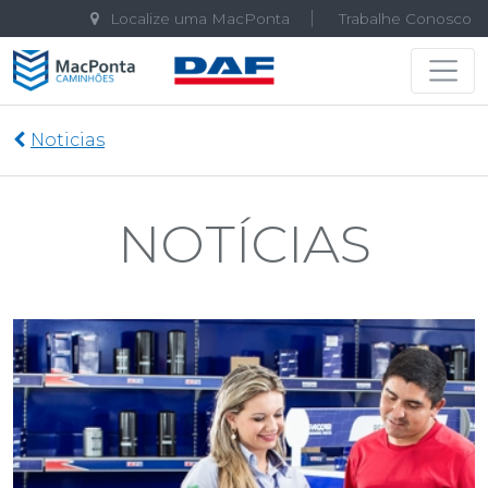
Localize uma MacPonta
Trabalhe Conosco
Navegação principal
Noticias
NOTÍCIAS