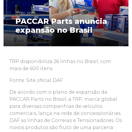
07.10.2016
PACCAR Parts anuncia
expansão no Brasil
TRP disponibiliza 26 linhas no Brasil, com
mais de 600 itens.
Fonte: Site oficial DAF
De acordo com o plano de expansão da
PACCAR Parts no Brasil, a TRP, marca global
para diversas companhias de veículos
comerciais, lança na rede de concessionárias
DAF as linhas de Correias e Tensionadores. Os
novos produtos são fruto de uma parceria