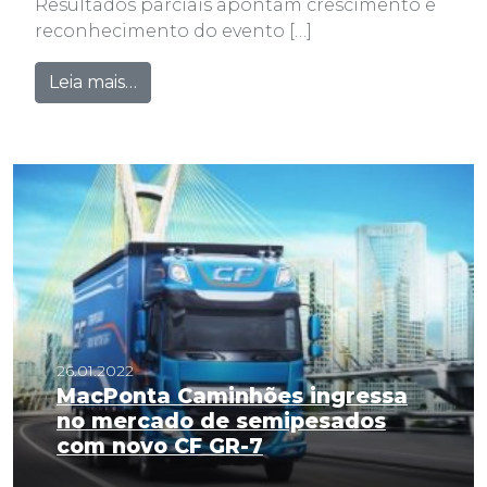
Resultados parciais apontam crescimento e
reconhecimento do evento […]
from Terceira edição do RodoShow con
Leia mais…
26.01.2022
MacPonta Caminhões ingressa
no mercado de semipesados
com novo CF GR-7