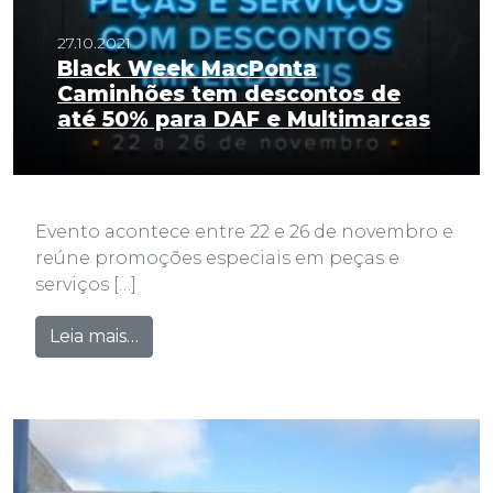
27.10.2021
Black Week MacPonta
Caminhões tem descontos de
até 50% para DAF e Multimarcas
Evento acontece entre 22 e 26 de novembro e
reúne promoções especiais em peças e
serviços […]
from Black Week MacPonta Caminhões t
Leia mais…