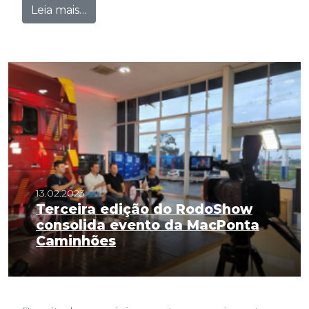
from Jackson Gondaski assume a direto
Leia mais…
13.02.2023
Terceira edição do RodoShow
consolida evento da MacPonta
Caminhões