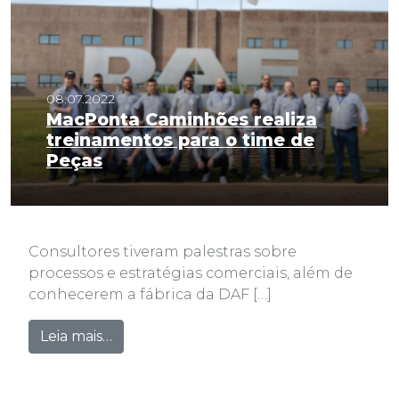
08.07.2022
MacPonta Caminhões realiza
treinamentos para o time de
Peças
Consultores tiveram palestras sobre
processos e estratégias comerciais, além de
conhecerem a fábrica da DAF […]
from MacPonta Caminhões realiza trein
Leia mais…