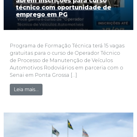
abrem inscrições para curso
técnico com oportunidade de
emprego em PG
Programa de Formação Técnica terá 15 vagas
gratuitas para o curso de Operador Técnico
de Processo de Manutenção de Veículos
Automotivos Rodoviários em parceria com o
Senai em Ponta Grossa […]
from MacPonta Caminhões e DAF abrem 
Leia mais…