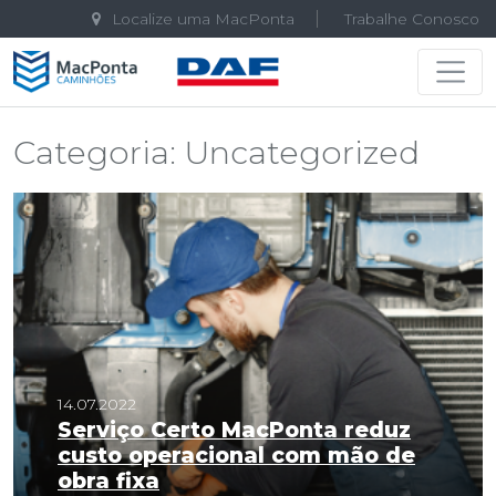
Localize uma MacPonta
Trabalhe Conosco
Navegação principal
Categoria:
Uncategorized
14.07.2022
Serviço Certo MacPonta reduz
custo operacional com mão de
obra fixa