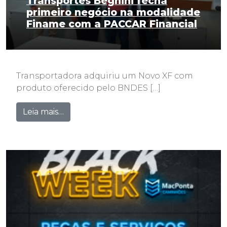
Transportes Begnini fecha
primeiro negócio na modalidade
Finame com a PACCAR Financial
Transportadora adquiriu um Novo XF com
produto oferecido pelo BNDES […]
from Transportes Begnini fecha primei
Leia mais…