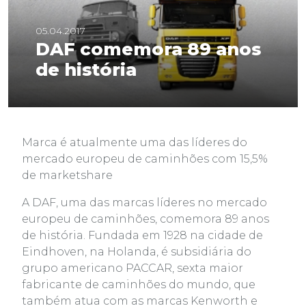
05.04.2017
DAF comemora 89 anos
de história
Marca é atualmente uma das líderes do
mercado europeu de caminhões com 15,5%
de marketshare
A DAF, uma das marcas líderes no mercado
europeu de caminhões, comemora 89 anos
de história. Fundada em 1928 na cidade de
Eindhoven, na Holanda, é subsidiária do
grupo americano PACCAR, sexta maior
fabricante de caminhões do mundo, que
também atua com as marcas Kenworth e