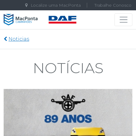
Localize uma MacPonta
Trabalhe Conosco
Navegação principal
Noticias
NOTÍCIAS