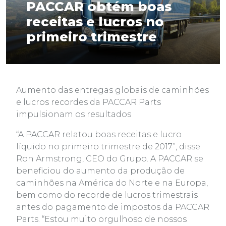
PACCAR obtém boas
receitas e lucros no
primeiro trimestre
Aumento das entregas globais de caminhões
e lucros recordes da PACCAR Parts
impulsionam os resultados
“A PACCAR relatou boas receitas e lucro
líquido no primeiro trimestre de 2017”, disse
Ron Armstrong, CEO do Grupo. A PACCAR se
beneficiou do aumento da produção de
caminhões na América do Norte e na Europa,
bem como do recorde de lucros trimestrais
antes do pagamento de impostos da PACCAR
Parts. “Estou muito orgulhoso de nossos